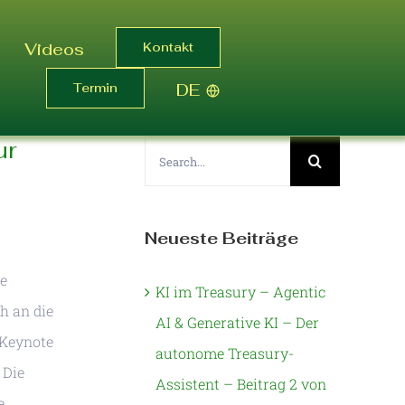
Videos
Kontakt
Termin
DE
ur
Search
for:
Neueste Beiträge
re
KI im Treasury – Agentic
ch an die
AI & Generative KI – Der
 Keynote
autonome Treasury-
 Die
Assistent – Beitrag 2 von
e