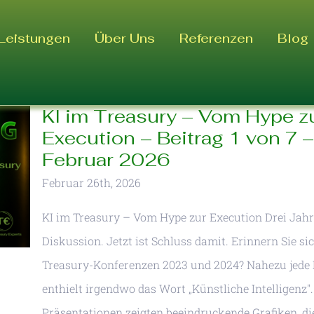
Leistungen
Über Uns
Referenzen
Blog
KI im Treasury – Vom Hype z
Execution – Beitrag 1 von 7 –
Februar 2026
Februar 26th, 2026
KI im Treasury – Vom Hype zur Execution Drei Jah
Diskussion. Jetzt ist Schluss damit. Erinnern Sie si
Treasury-Konferenzen 2023 und 2024? Nahezu jede
enthielt irgendwo das Wort „Künstliche Intelligenz".
Präsentationen zeigten beeindruckende Grafiken, di