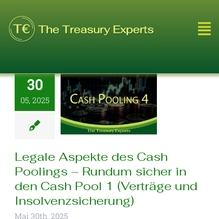
Skip
to
To
content
Na
Leistungen
30
Über Uns
05, 2025
Referenzen
Legale Aspekte des Cash
Blog
Poolings – Rundum sicher in
den Cash Pool 1 (Verträge und
Videos
Insolvenzsicherung)
Mai 30th, 2025