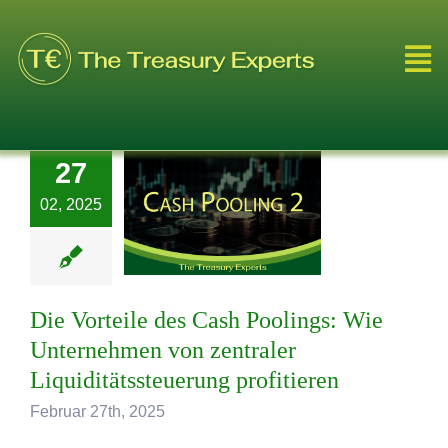
Skip
to
Tog
content
Nav
Leistungen
27
Über Uns
02, 2025
Referenzen
Die Vorteile des Cash Poolings: Wie
Blog
Unternehmen von zentraler
Liquiditätssteuerung profitieren
Videos
Februar 27th, 2025