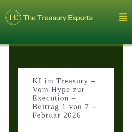
Skip
to
Tog
content
Nav
Leistungen
Über Uns
Referenzen
KI im Treasury –
Vom Hype zur
Execution –
Blog
Beitrag 1 von 7 –
Februar 2026
Videos