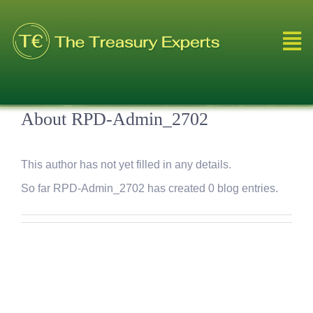
Skip
to
Tog
content
Nav
Leistungen
About
RPD-Admin_2702
Über Uns
This author has not yet filled in any details.
Referenzen
So far RPD-Admin_2702 has created 0 blog entries.
Blog
Videos